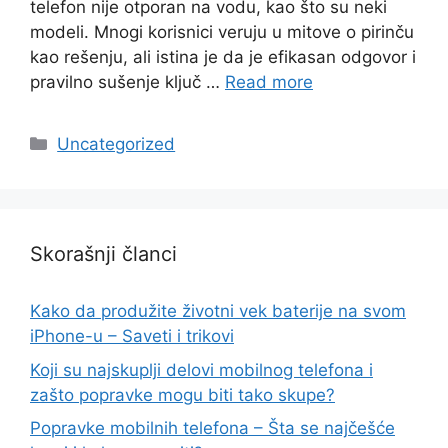
telefon nije otporan na vodu, kao što su neki
modeli. Mnogi korisnici veruju u mitove o pirinču
kao rešenju, ali istina je da je efikasan odgovor i
pravilno sušenje ključ …
Read more
Categories
Uncategorized
Skorašnji članci
Kako da produžite životni vek baterije na svom
iPhone-u – Saveti i trikovi
Koji su najskuplji delovi mobilnog telefona i
zašto popravke mogu biti tako skupe?
Popravke mobilnih telefona – Šta se najčešće