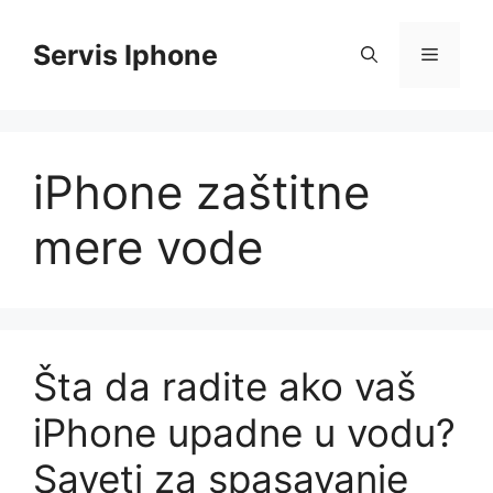
Skip
to
Servis Iphone
Menu
content
iPhone zaštitne
mere vode
Šta da radite ako vaš
iPhone upadne u vodu?
Saveti za spasavanje