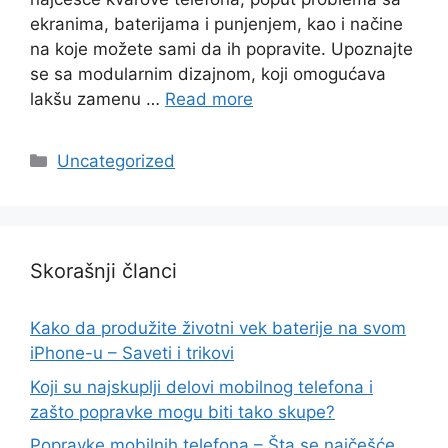
ekranima, baterijama i punjenjem, kao i načine
na koje možete sami da ih popravite. Upoznajte
se sa modularnim dizajnom, koji omogućava
lakšu zamenu …
Read more
Categories
Uncategorized
Skorašnji članci
Kako da produžite životni vek baterije na svom
iPhone-u – Saveti i trikovi
Koji su najskuplji delovi mobilnog telefona i
zašto popravke mogu biti tako skupe?
Popravke mobilnih telefona – Šta se najčešće