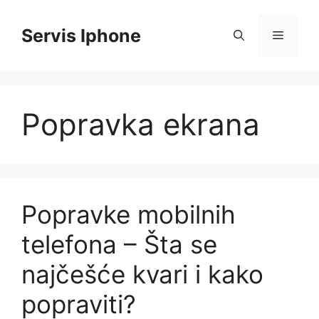
Skip
to
Servis Iphone
Menu
content
Popravka ekrana
Popravke mobilnih
telefona – Šta se
najčešće kvari i kako
popraviti?